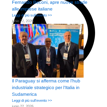
Fernando Beconi, apre nuove strade
alle imprese italiane
Leggi di più sull'evento >>
junio 22, 2026
Il Paraguay si afferma come l’hub
industriale strategico per l’Italia in
Sudamerica
Leggi di più sull'evento >>
junio 22, 2026