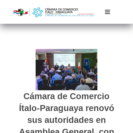
Ir
al
contenido
Cámara de Comercio
Ítalo-Paraguaya renovó
sus autoridades en
Asamblea General, con