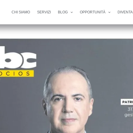
rship giuridica e visione strategica
CHI SIAMO
SERVIZI
BLOG
OPPORTUNITÀ
DIVENTA