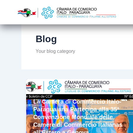
Ir
al
contenido
Blog
Your blog category
,
,
Blog
Eventi
Notizie
La Camera di Commercio Italo-
Paraguaiana Partecipa alla 35ª
Convenzione Mondiale delle
Camere di Commercio Italianas
all’Estero a Genova