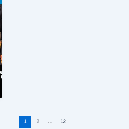
1
2
…
12