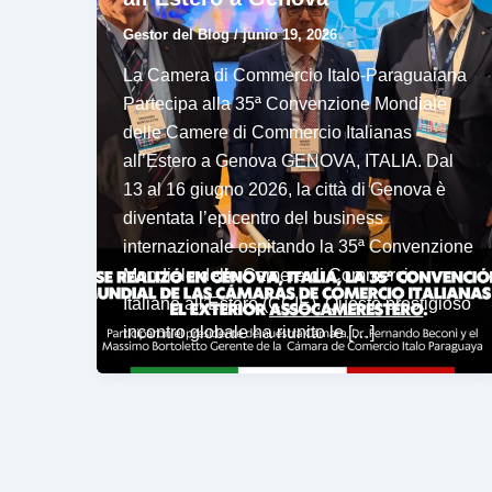
Gestor del Blog
/
junio 19, 2026
La Camera di Commercio Italo-Paraguaiana
Partecipa alla 35ª Convenzione Mondiale
delle Camere di Commercio Italianas
all’Estero a Genova GENOVA, ITALIA. Dal
13 al 16 giugno 2026, la città di Genova è
diventata l’epicentro del business
internazionale ospitando la 35ª Convenzione
Mondiale delle Camere di Commercio
Italiane all’Estero (CCIE). Questo prestigioso
incontro globale ha riunito le […]